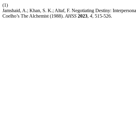
(1)
Jamshaid, A.; Khan, S. K.; Altaf, F. Negotiating Destiny: Interpers
Coelho’s The Alchemist (1988).
AHSS
2023
,
4
, 515-526.