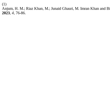
(1)
Anjum, H. M.; Riaz Khan, M.; Junaid Ghauri, M. Imran Khan and Bi
2023
,
4
, 76-86.