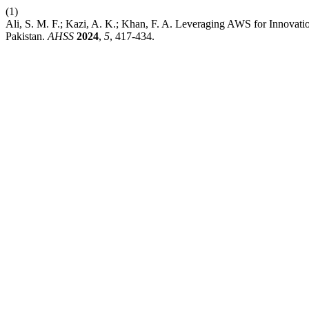
(1)
Ali, S. M. F.; Kazi, A. K.; Khan, F. A. Leveraging AWS for Innovati
Pakistan.
AHSS
2024
,
5
, 417-434.