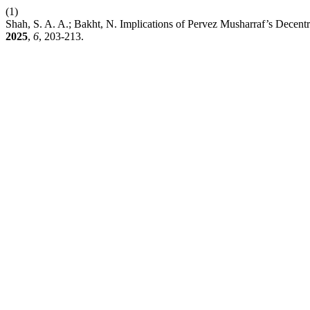
(1)
Shah, S. A. A.; Bakht, N. Implications of Pervez Musharraf’s Decent
2025
,
6
, 203-213.