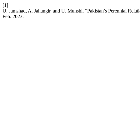
[1]
U. Jamshad, A. Jahangir, and U. Munshi, “Pakistan’s Perennial Rela
Feb. 2023.